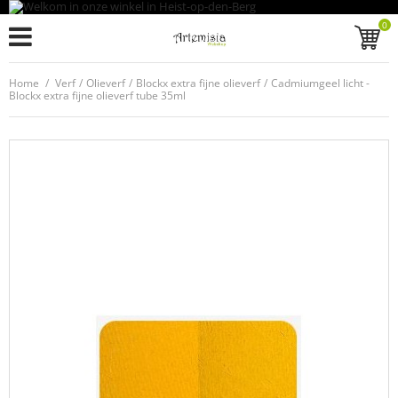
0
Home
/
Verf
/
Olieverf
/
Blockx extra fijne olieverf
/
Cadmiumgeel licht -
Blockx extra fijne olieverf tube 35ml