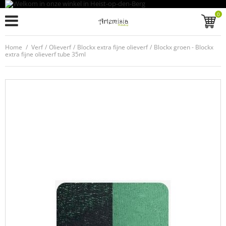
0
Home
/
Verf
/
Olieverf
/
Blockx extra fijne olieverf
/
Blockx groen - Blockx
extra fijne olieverf tube 35ml