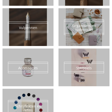
Organisers en
Vulpennen
Notebooks
Accessoires
Stempels
Schrijfinkten en
refills