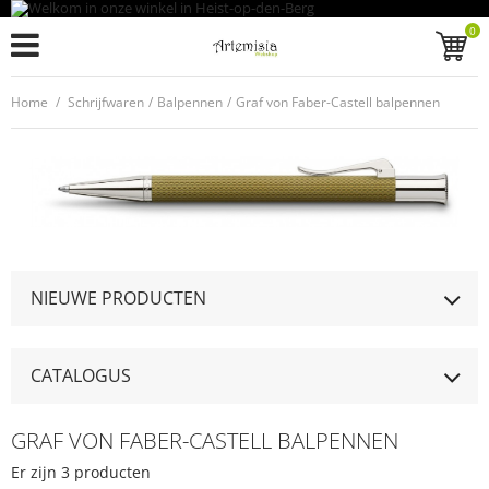
0
Home
/
Schrijfwaren
/
Balpennen
/
Graf von Faber-Castell balpennen
NIEUWE PRODUCTEN
CATALOGUS
GRAF VON FABER-CASTELL BALPENNEN
Er zijn 3 producten