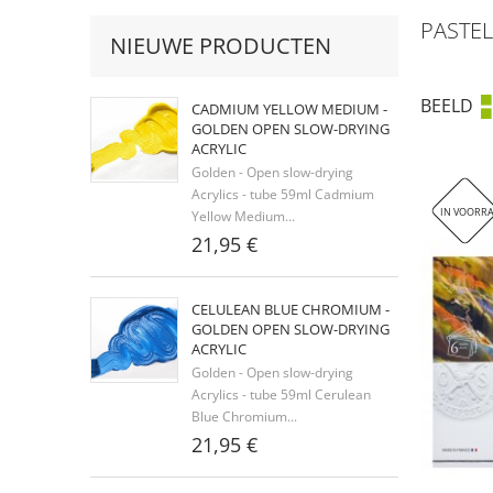
PASTEL
NIEUWE PRODUCTEN
BEELD
CADMIUM YELLOW MEDIUM -
GOLDEN OPEN SLOW-DRYING
ACRYLIC
Golden - Open slow-drying
Acrylics - tube 59ml Cadmium
IN VOORR
Yellow Medium...
21,95 €
CELULEAN BLUE CHROMIUM -
GOLDEN OPEN SLOW-DRYING
ACRYLIC
Golden - Open slow-drying
Acrylics - tube 59ml Cerulean
Blue Chromium...
21,95 €