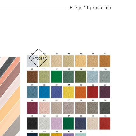
Er zijn 11 producten
NIET VERZONDEN, ENKEL AFHALEN IN ONZE WINKEL!
IN VOORRAAD. DIT ARTIKEL WORDT HELAAS NIET VERZONDEN, ENKEL AFHALEN 