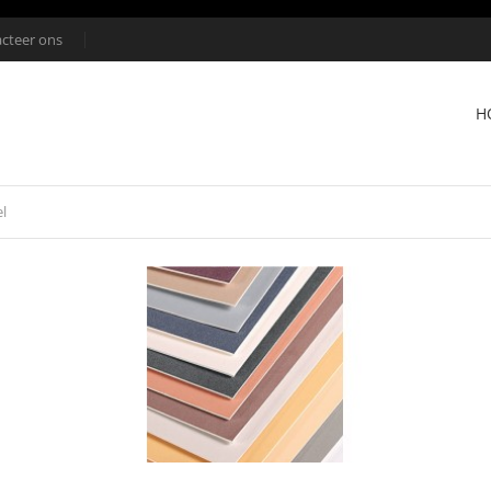
cteer ons
H
el