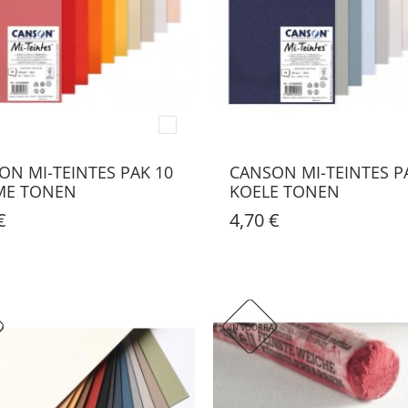
ON MI-TEINTES PAK 10
CANSON MI-TEINTES P
E TONEN
KOELE TONEN
€
4,70 €
AD. DIT ARTIKEL WORDT HELAAS NIET VERZONDEN, ENKEL AFHALEN IN ONZE WINKEL!
IN VOORRAAD. DIT ARTIKEL WORDT HELAAS 