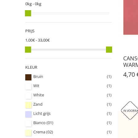
0kg - 0kg
PRIJS
1,00€ - 33,00€
CANS
WARM
KLEUR
4,70 
Bruin
(1)
Wit
(1)
White
(1)
Zand
(1)
IN VOORRA
Licht grijs
(1)
Bianco (01)
(1)
Crema (02)
(1)