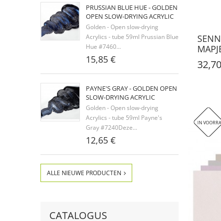
PRUSSIAN BLUE HUE - GOLDEN
OPEN SLOW-DRYING ACRYLIC
Golden - Open slow-drying
SENN
Acrylics - tube 59ml Prussian Blue
Hue #7460...
MAPJ
15,85 €
32,70
PAYNE'S GRAY - GOLDEN OPEN
SLOW-DRYING ACRYLIC
Golden - Open slow-drying
Acrylics - tube 59ml Payne's
IN VOORR
Gray #7240Deze...
12,65 €
ALLE NIEUWE PRODUCTEN
CATALOGUS