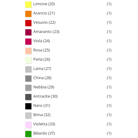
Limone (20)
(1)
Arancio (21)
(1)
Vesuvio (22)
(1)
Amaranto (23)
(1)
Viola (24)
(1)
Rosa (25)
(1)
Perla (26)
(1)
Lama (27)
(1)
China (28)
(1)
Nebbia (29)
(1)
Antracite (30)
(1)
Nero (31)
(1)
Brina (32)
(1)
Violetta (33)
(1)
Biliardo (37)
(1)