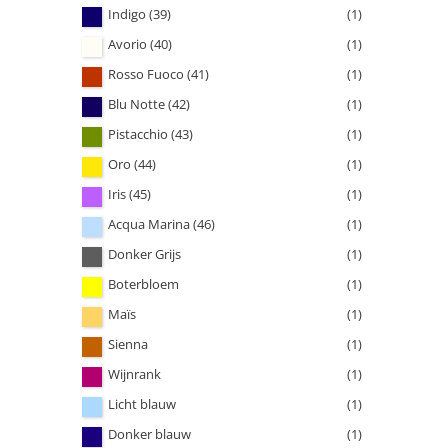
Indigo (39)
(1)
Avorio (40)
(1)
Rosso Fuoco (41)
(1)
Blu Notte (42)
(1)
Pistacchio (43)
(1)
Oro (44)
(1)
Iris (45)
(1)
Acqua Marina (46)
(1)
Donker Grijs
(1)
Boterbloem
(1)
Maïs
(1)
Sienna
(1)
Wijnrank
(1)
Licht blauw
(1)
Donker blauw
(1)