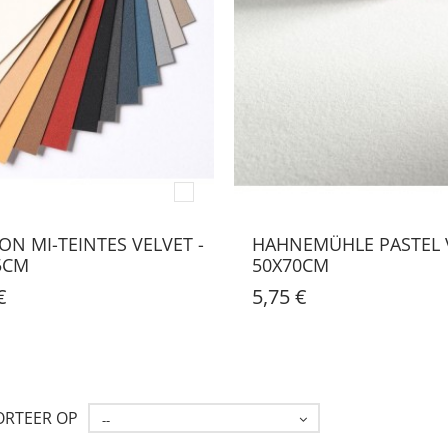
ON MI-TEINTES VELVET -
HAHNEMÜHLE PASTEL 
5CM
50X70CM
€
5,75 €
ORTEER OP
--