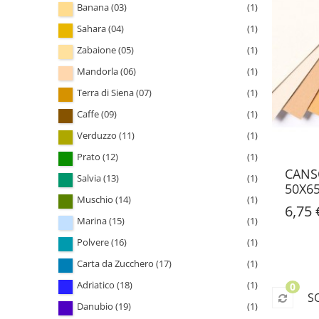
Banana (03)
(1)
Sahara (04)
(1)
Zabaione (05)
(1)
Mandorla (06)
(1)
Terra di Siena (07)
(1)
Caffe (09)
(1)
Verduzzo (11)
(1)
Prato (12)
(1)
CANS
Salvia (13)
(1)
50X6
Muschio (14)
(1)
6,75 
Marina (15)
(1)
Polvere (16)
(1)
Carta da Zucchero (17)
(1)
Adriatico (18)
(1)
0
S
Danubio (19)
(1)