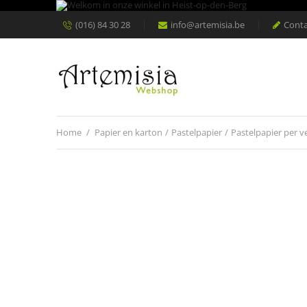
(016) 84 30 28
info@artemisia.be
Conta
Home
/
Papier en karton
/
Pastelpapier
/
Pastelpapier per v