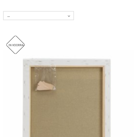
--
IN VOORRAAD. DIT ARTIKEL WORDT HELAAS NIET VERZONDEN, ENKEL AFHALEN IN ONZE WINKEL!