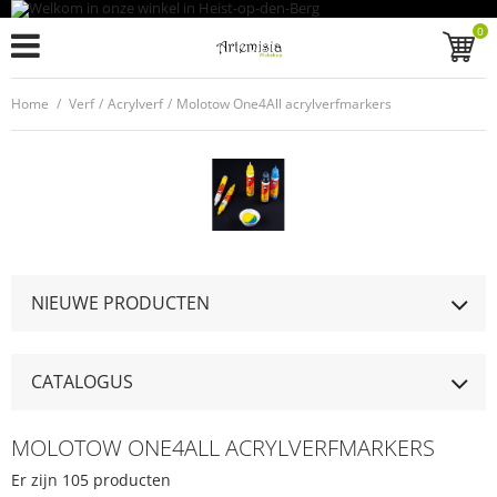
0
Home
/
Verf
/
Acrylverf
/
Molotow One4All acrylverfmarkers
NIEUWE PRODUCTEN
CATALOGUS
MOLOTOW ONE4ALL ACRYLVERFMARKERS
Er zijn 105 producten