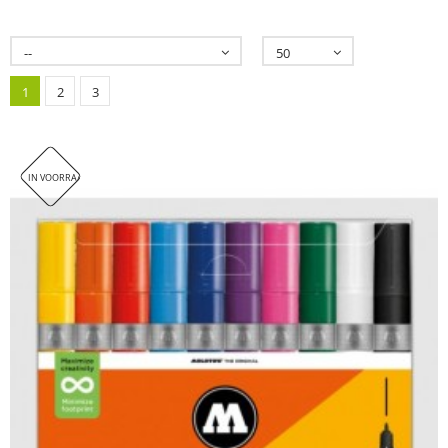
--
50
1
2
3
IN VOORRAAD