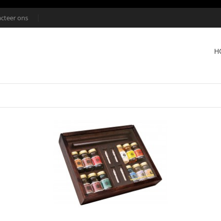
cteer ons
H