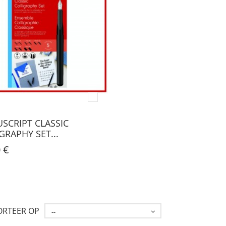
SCRIPT CLASSIC
GRAPHY SET...
 €
ORTEER OP
--