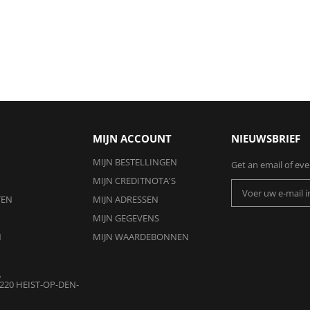
MIJN ACCOUNT
NIEUWSBRIEF
MIJN BESTELLINGEN
Get an email of ev
MIJN CREDITNOTA'S
TEN
MIJN ADRESSEN
MIJN GEGEVENS
N
MIJN WAARDEBONNEN
A
220 HEIST-OP-DEN-