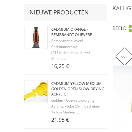
KALLIG
NIEUWE PRODUCTEN
BEELD
CADMIUM ORANGE -
REMBRANDT OLIEVERF
Rembrandt olieverf -
Cadmiumoranje
(211)Lichtechtheid : +++
OUT
Minimaal...
16,25 €
CADMIUM YELLOW MEDIUM -
GOLDEN OPEN SLOW-DRYING
ACRYLIC
Golden - Open slow-drying
Acrylics - tube 59ml Cadmium
Yellow Medium...
21,95 €