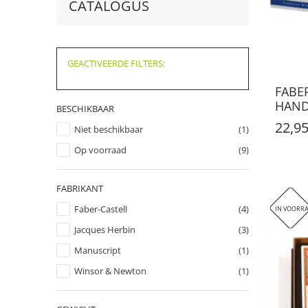
CATALOGUS
GEACTIVEERDE FILTERS:
FABE
HAND
BESCHIKBAAR
22,95
Niet beschikbaar
(1)
Op voorraad
(9)
FABRIKANT
Faber-Castell
(4)
IN VOORR
Jacques Herbin
(3)
Manuscript
(1)
Winsor & Newton
(1)