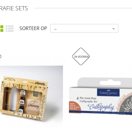
RAFIE SETS
SORTEER OP
--
IN VOORRAAD