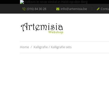
(016) 84 30 28
info@artemisia.be
Conta
Home
/
Kalligrafie
/
Kalligrafie sets