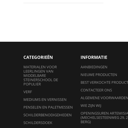
CATEGORIEËN
INFORMATIE
MATERIALEN VOOR
AANBIEDINGEN
LEERLINGEN VAN
NIEUWE PRODUCTEN
MIDDELBARE
STEINERSCHOOL DE
BEST VERKOCHTE PRODUC
POPULIER
CONTACTEER ONS
VERF
ALGEMENE VOORWAARDE
MEDIUMS EN VERNISSEN
WIE ZIJN WIJ
PENSELEN EN PALETMESSEN
OPENINGSUREN ARTEMISI
SCHILDERBENODIGDHEDEN
(MECHELSESTEENWEG 29, 2
BERG)
SCHILDERSDOEK