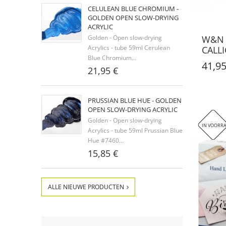
CELULEAN BLUE CHROMIUM -
GOLDEN OPEN SLOW-DRYING
ACRYLIC
W&N 
Golden - Open slow-drying
Acrylics - tube 59ml Cerulean
CALL
Blue Chromium...
41,95
21,95 €
PRUSSIAN BLUE HUE - GOLDEN
OPEN SLOW-DRYING ACRYLIC
Golden - Open slow-drying
IN VOORR
Acrylics - tube 59ml Prussian Blue
Hue #7460...
15,85 €
ALLE NIEUWE PRODUCTEN