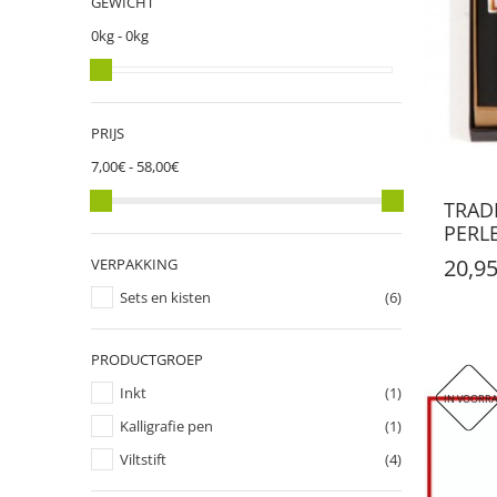
GEWICHT
0kg - 0kg
PRIJS
7,00€ - 58,00€
TRAD
PERLE
20,95
VERPAKKING
Sets en kisten
(6)
PRODUCTGROEP
Inkt
(1)
IN VOORR
Kalligrafie pen
(1)
Viltstift
(4)