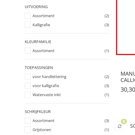
UITVOERING
Assortiment
(2)
Kalligrafie
(3)
KLEURFAMILIE
Assortiment
(1)
TOEPASSINGEN
MANU
voor handlettering
(2)
CALLI
voor kalligrafie
(3)
30,30
Watervaste inkt
(1)
SCHRIJFKLEUR
Assortiment
(3)
0
S
Grijstonen
(1)