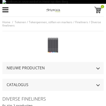
0
Home
/
Tekenen
/
Tekenpennen, stiften en markers
/
Fineliners
/
Diverse
fineliners
NIEUWE PRODUCTEN
CATALOGUS
DIVERSE FINELINERS
Er zijn 2 producten