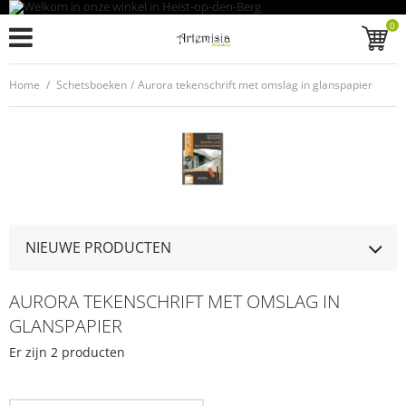
0
Home
/
Schetsboeken
/
Aurora tekenschrift met omslag in glanspapier
NIEUWE PRODUCTEN
AURORA TEKENSCHRIFT MET OMSLAG IN
GLANSPAPIER
Er zijn 2 producten