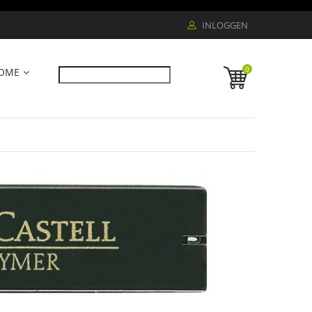
INLOGGEN
0
OME