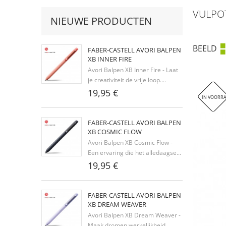
VULPO
NIEUWE PRODUCTEN
BEELD
FABER-CASTELL AVORI BALPEN
XB INNER FIRE
Avori Balpen XB Inner Fire - Laat
je creativiteit de vrije loop....
19,95 €
IN VOORR
FABER-CASTELL AVORI BALPEN
XB COSMIC FLOW
Avori Balpen XB Cosmic Flow -
Een ervaring die het alledaagse...
19,95 €
FABER-CASTELL AVORI BALPEN
XB DREAM WEAVER
Avori Balpen XB Dream Weaver -
Maak dromen werkelijkheid.