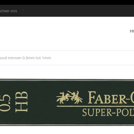
cteer ons
H
lood minnen 0.3mm tot 1mm