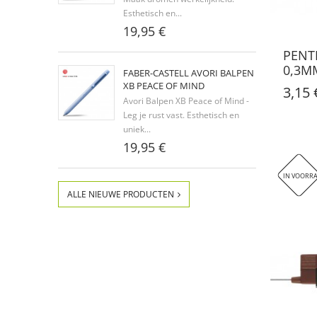
Esthetisch en...
19,95 €
PENT
0,3M
FABER-CASTELL AVORI BALPEN
XB PEACE OF MIND
3,15 
Avori Balpen XB Peace of Mind -
Leg je rust vast. Esthetisch en
uniek...
19,95 €
IN VOORR
ALLE NIEUWE PRODUCTEN