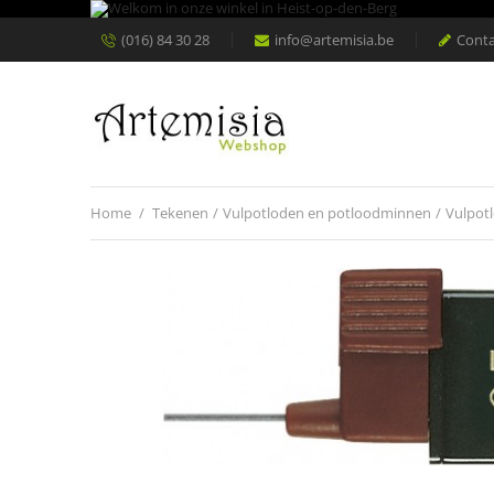
(016) 84 30 28
info@artemisia.be
Conta
Home
/
Tekenen
/
Vulpotloden en potloodminnen
/
Vulpot