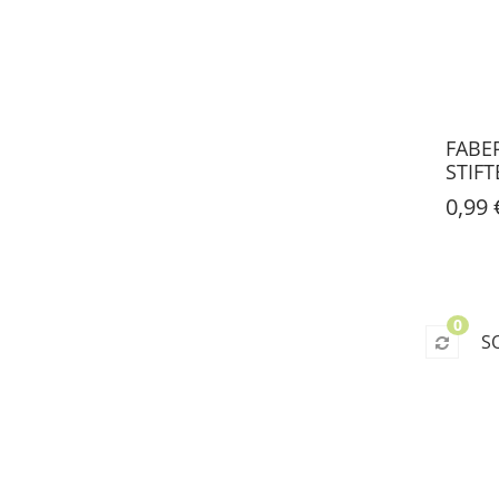
FABE
STIF
0,99 
0
S