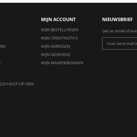
MIJN ACCOUNT
NIEUWSBRIEF
MIJN BESTELLINGEN
Get an email of ev
MIJN CREDITNOTA'S
TEN
MIJN ADRESSEN
MIJN GEGEVENS
N
MIJN WAARDEBONNEN
A
220 HEIST-OP-DEN-