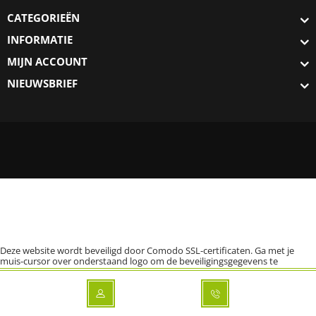
CATEGORIEËN
INFORMATIE
MIJN ACCOUNT
NIEUWSBRIEF
Deze website wordt beveiligd door Comodo SSL-certificaten. Ga met je
muis-cursor over onderstaand logo om de beveiligingsgegevens te
bekijken.
Klik hier voor meer informatie over Comodo Positive SSL EV.