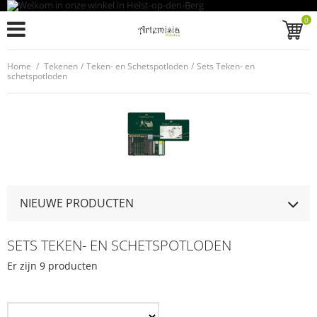
0
Home
/
Tekenen
/
Teken- en Schetspotloden
/
Sets Teken- en
schetspotloden
NIEUWE PRODUCTEN
SETS TEKEN- EN SCHETSPOTLODEN
Er zijn 9 producten