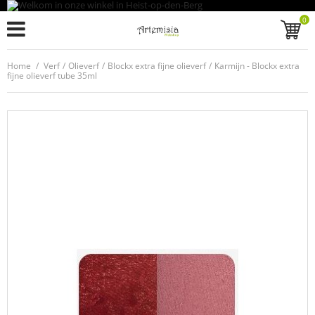
0
Home
/
Verf
/
Olieverf
/
Blockx extra fijne olieverf
/
Karmijn - Blockx extra
fijne olieverf tube 35ml