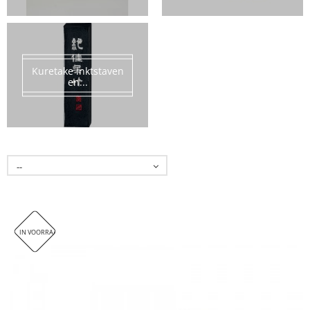
Kuretake inktstaven
en...
--
IN VOORRAAD