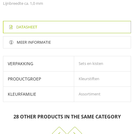
Lijnbreedte ca. 1,0 mm
DATASHEET
MEER INFORMATIE
VERPAKKING
Sets en kisten
PRODUCTGROEP
Kleurstiften
KLEURFAMILIE
Assortiment
Ergonomische, driekantige viltstift om ontspannen en zacht te
schrijven en te kleuren
28 OTHER PRODUCTS IN THE SAME CATEGORY
Stabiele, drukbestendige punt
Geventileerde dop, conform aan ISO 11540 en BS 7272-1/2
DRY SAFE - kan dagenlang open liggen zonder uitdrogen (Test
ISO 554)