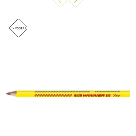
Inkt op waterbasis
Uitwasbaar uit de meeste textielsoorten
PP lichaam en dop voor een lange levensduur
IN VOORRAAD