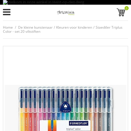
0
Home
/
De kleine kunstenaar
/
Kleuren voor kinderen
/
Staedtler Triplus
Color - set 20 viltstiften