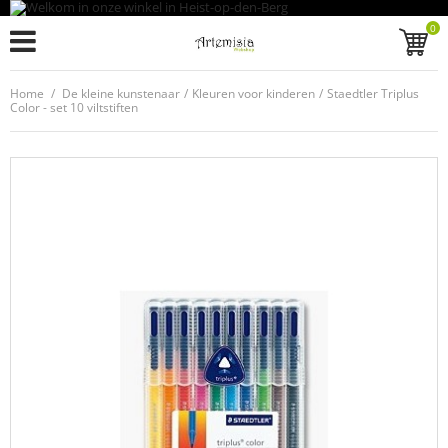
0
Home
/
De kleine kunstenaar
/
Kleuren voor kinderen
/
Staedtler Triplus
Color - set 10 viltstiften