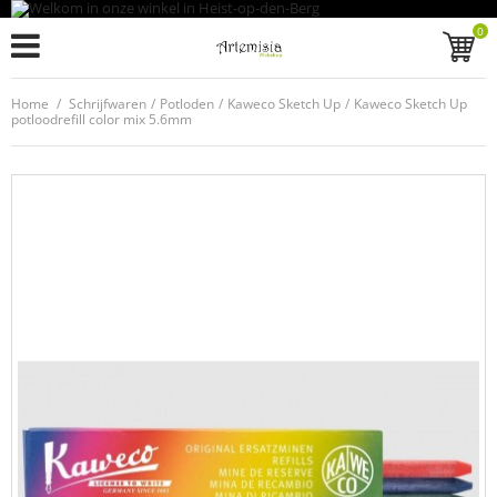
0
Home
/
Schrijfwaren
/
Potloden
/
Kaweco Sketch Up
/
Kaweco Sketch Up
potloodrefill color mix 5.6mm