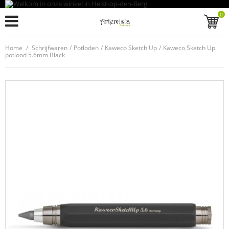
0
Home
/
Schrijfwaren
/
Potloden
/
Kaweco Sketch Up
/
Kaweco Sketch Up
potlood 5.6mm Black