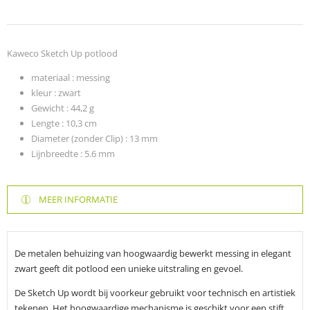
Kaweco Sketch Up potlood
materiaal : messing
kleur : zwart
Gewicht :
44,2
g
Lengte :
10,3 cm
Diameter (zonder Clip) :
13 mm
Lijnbreedte :
5.6 mm
MEER INFORMATIE
De metalen behuizing van hoogwaardig bewerkt messing in elegant
zwart geeft dit potlood een unieke uitstraling en gevoel.
De Sketch Up wordt bij voorkeur gebruikt voor technisch en artistiek
tekenen. Het hoogwaardige mechanisme is geschikt voor een stift