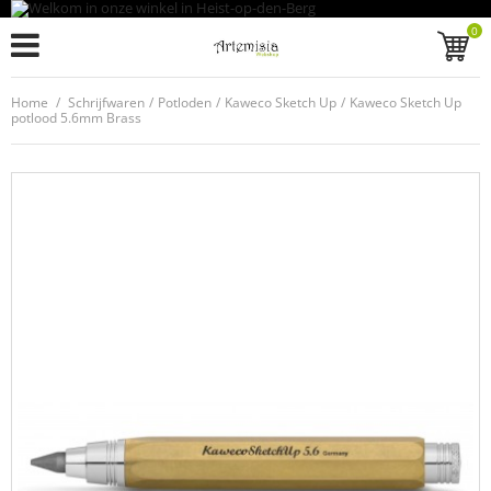
0
Home
/
Schrijfwaren
/
Potloden
/
Kaweco Sketch Up
/
Kaweco Sketch Up
potlood 5.6mm Brass