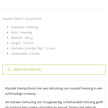
Kaweco Sketch Up potlood
materiaal : messing
kleur : messing
Gewicht :
44,2
g
Lengte :
10,3 cm
Diameter (zonder Clip) :
13 mm
Lijnbreedte :
5.6 mm
MEER INFORMATIE
Klassiek klempotlood met een behuizing van massief messing in een
achthoekige ontwerp.
De metalen behuizing van hoogwaardig, onbehandeld messing geeft
dit potlood een unieke uitstraling en gevoel. Tijdens het gebruik