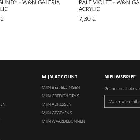
UNDY - W&N GALERIA
PALE VIOLET - W&N GA
LIC
ACRYLIC
 €
7,30 €
MIJN ACCOUNT
NIEUWSBRIEF
MIJN BESTELLINGEN
Get an email of ev
MIJN CREDITNOTA'S
TEN
MIJN ADRESSEN
MIJN GEGEVENS
N
MIJN WAARDEBONNEN
A