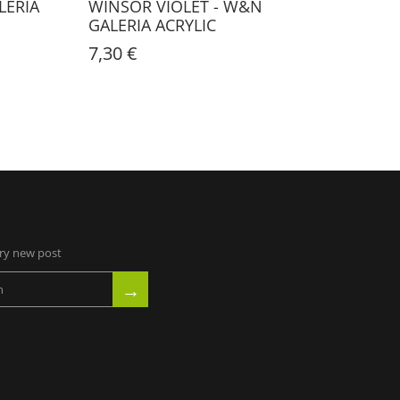
LERIA
WINSOR VIOLET - W&N
ULTRA
GALERIA ACRYLIC
ACRYL
7,30 €
7,30 €
ery new post
→