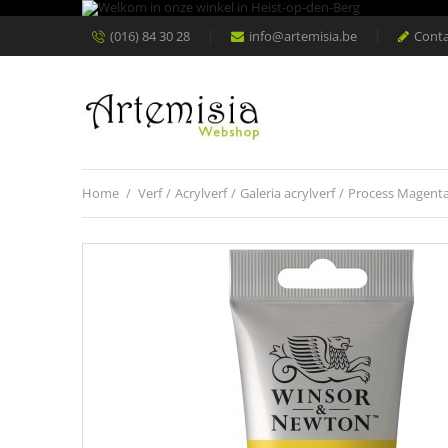
(016) 84 30 28
info@artemisia.be
Conta
Home
/
Verf
/
Acrylverf
/
Galeria acrylverf
/
Process Magenta 