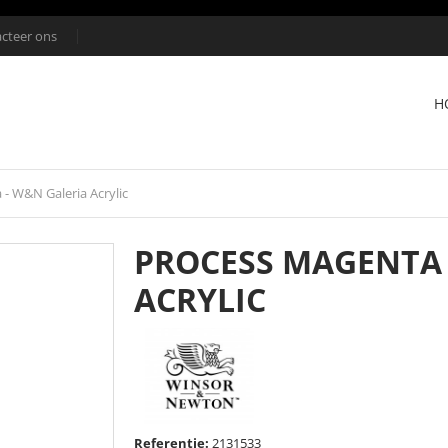
cteer ons
H
- W&N Galeria Acrylic
PROCESS MAGENTA 
ACRYLIC
Referentie:
2131533