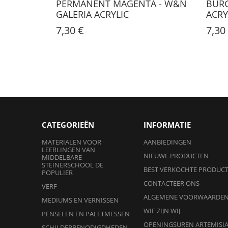
PERMANENT MAGENTA - W&N
BURG
GALERIA ACRYLIC
ACRY
7,30 €
7,30
CATEGORIEËN
INFORMATIE
MATERIALEN VOOR
AANBIEDINGEN
LEERLINGEN VAN
NIEUWE PRODUCTEN
MIDDELBARE
STEINERSCHOOL DE
BEST VERKOCHTE PRODUC
POPULIER
CONTACTEER ONS
VERF
ALGEMENE VOORWAARDE
MEDIUMS EN VERNISSEN
WIE ZIJN WIJ
PENSELEN EN PALETMESSEN
OPENINGSUREN ARTEMISI
SCHILDERBENODIGDHEDEN