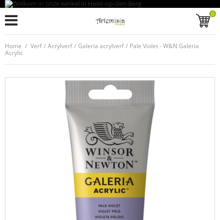
0
Home
/
Verf
/
Acrylverf
/
Galeria acrylverf
/
Pale Violet - W&N Galeria
Acrylic