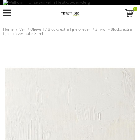
0
Home
/
Verf
/
Olieverf
/
Blockx extra fijne olieverf
/
Zinkwit - Blockx extra
fijne olieverf tube 35ml