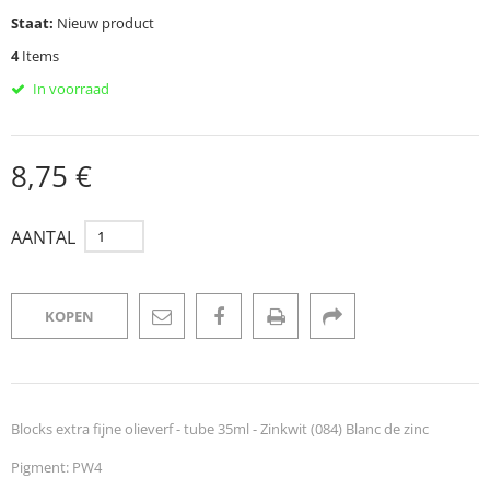
Staat:
Nieuw product
4
Items
In voorraad
8,75 €
AANTAL
KOPEN
Blocks extra fijne olieverf - tube 35ml - Zinkwit (084) Blanc de zinc
Pigment: PW4