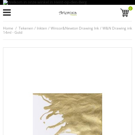
0
Home
/
Tekenen
/
Inkten
/
Winsor&Newton Drawing Ink
/
W&N Drawing ink
14ml - Gold