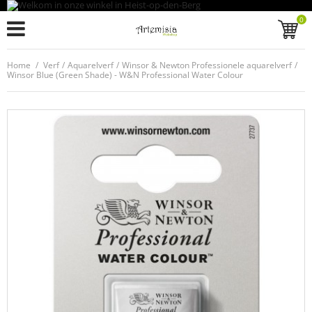
0
Home
/
Verf
/
Aquarelverf
/
Winsor & Newton Professionele aquarelverf
/
Winsor Blue (Green Shade) - W&N Professional Water Colour