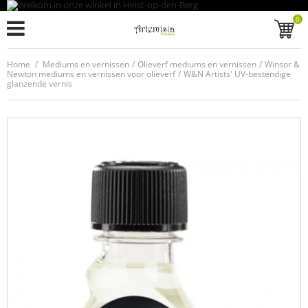
0
Home
/
Mediums en vernissen
/
Olieverf mediums en vernissen
/
Winsor &
Newton mediums en vernissen voor olieverf
/
W&N Artists' UV-bestendige
glanzende vernis