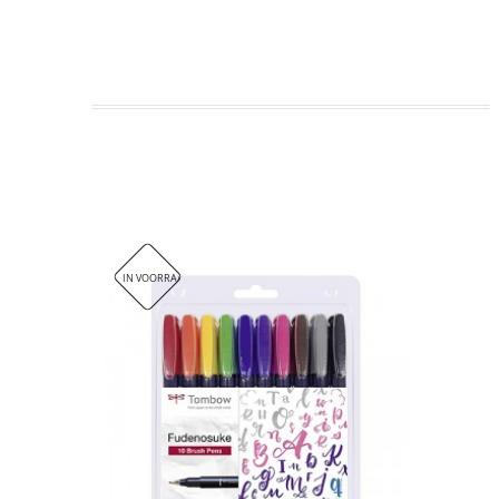
Fudenosuke Brush Pen met harde punt, verkrijgbaar in 10
Fudenosuke Brush Pen met harde punt en flexibele pensee
pigmentinkt op waterbasis die rijke, levendige kleuren ge
Waterbestendige en lichtbestendige pigmentinkt op water
IN VOORRAAD