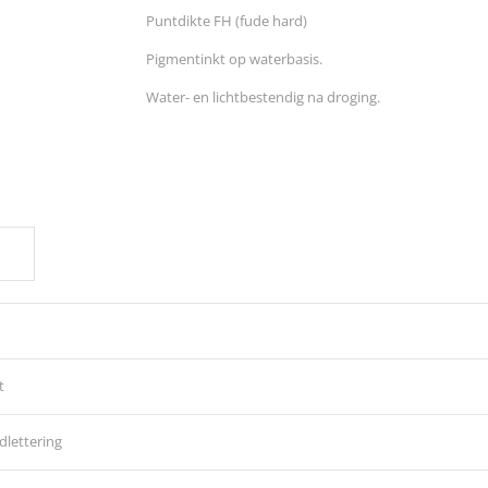
Puntdikte FH (fude hard)
Pigmentinkt op waterbasis.
Water- en lichtbestendig na droging.
E
t
dlettering