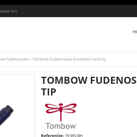
cteer ons
H
ow Fudenosuke
/
Tombow Fudenosuke brushpen hard tip
TOMBOW FUDENOS
TIP
Referentie:
19-WS-BH