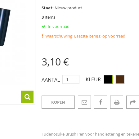
Staat:
Nieuw product
3
Items
In voorraad
Waarschuwing: Laatste item(s) op voorraad!
3,10 €
KLEUR
AANTAL
KOPEN
Fudenosuke Brush Pen voor handlettering en teken