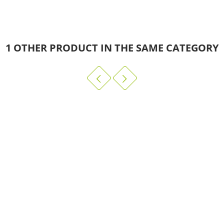
 levendige kleuren
lpunt voor eenvoudige overgang van dikke naar dunne lijnen door de pend
eft die niet doordrukken op de meeste papiersoorten.
1 OTHER PRODUCT IN THE SAME CATEGORY
basis.