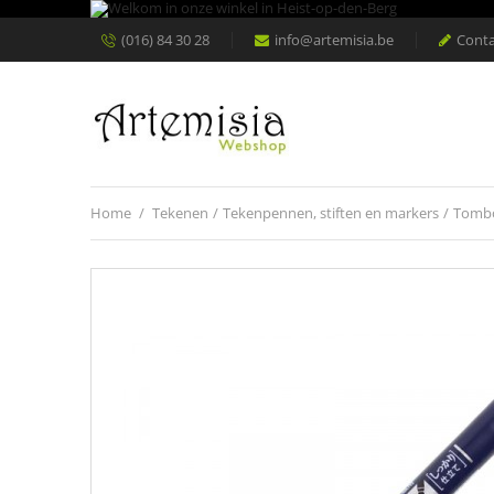
(016) 84 30 28
info@artemisia.be
Conta
Home
/
Tekenen
/
Tekenpennen, stiften en markers
/
Tomb