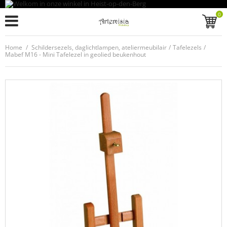
0
Home
/
Schildersezels, daglichtlampen, ateliermeubilair
/
Tafelezels
/
Mabef M16 - Mini Tafelezel in geolied beukenhout