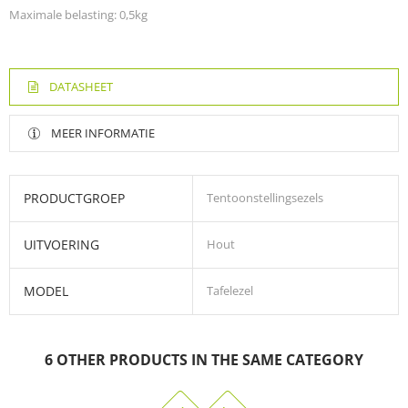
Maximale belasting: 0,5kg
DATASHEET
MEER INFORMATIE
PRODUCTGROEP
Tentoonstellingsezels
UITVOERING
Hout
MODEL
Tafelezel
Draagvlak voor het doek in de hoogte en de schuinte
6 OTHER PRODUCTS IN THE SAME CATEGORY
regelbaar
Hoogte doek: max. 32cm / Gewicht doek: max. 500gr
Hoogte van de schildersezel: min. 42cm - max. 53cm