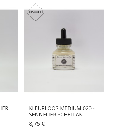
 inkt bijzonder geliefd bij tekenaars en schilders.
IN VOORRAAD
IN VOORRA
IER
KLEURLOOS MEDIUM 020 -
NEUTR
SENNELIER SCHELLAK...
SENNE
8,75 €
8,75 €