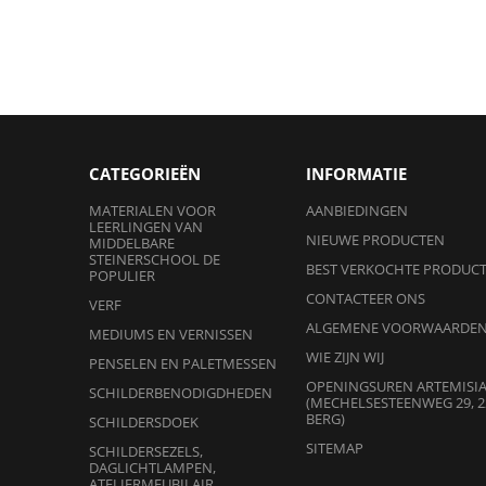
CATEGORIEËN
INFORMATIE
MATERIALEN VOOR
AANBIEDINGEN
LEERLINGEN VAN
NIEUWE PRODUCTEN
MIDDELBARE
STEINERSCHOOL DE
BEST VERKOCHTE PRODUC
POPULIER
CONTACTEER ONS
VERF
ALGEMENE VOORWAARDE
MEDIUMS EN VERNISSEN
WIE ZIJN WIJ
PENSELEN EN PALETMESSEN
OPENINGSUREN ARTEMISI
SCHILDERBENODIGDHEDEN
(MECHELSESTEENWEG 29, 2
BERG)
SCHILDERSDOEK
SITEMAP
SCHILDERSEZELS,
DAGLICHTLAMPEN,
ATELIERMEUBILAIR