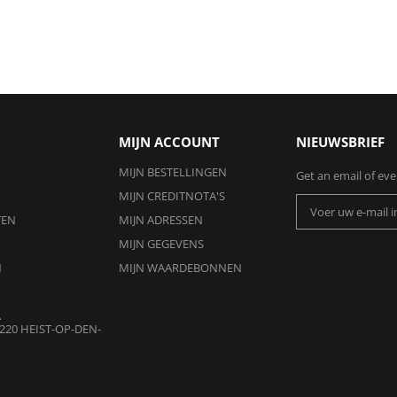
MIJN ACCOUNT
NIEUWSBRIEF
MIJN BESTELLINGEN
Get an email of ev
MIJN CREDITNOTA'S
TEN
MIJN ADRESSEN
MIJN GEGEVENS
N
MIJN WAARDEBONNEN
A
220 HEIST-OP-DEN-