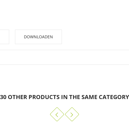
E
DOWNLOADEN
gwaardige kleuren + de chinese inkt 'A la Pagode'
die elke
tint een unieke schittering, helderheid en
vibratie geeft.
 geven een satijnachtige tot
30 OTHER PRODUCTS IN THE SAME CATEGORY
ndigheid, zonder onuitwisbaar te zijn.
ekeningen
en wassingen, maar ook voor textielcreaties
en materiaalonderzoe