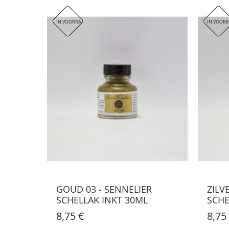
Ze kunnen worden
beschermd met een potloodfixeermidd
De chinese inkt 'A la Pagode'
is diepzwart en onuitwisbaar.
IN VOORRAAD
IN VOOR
GOUD 03 - SENNELIER
ZILV
SCHELLAK INKT 30ML
SCHE
8,75 €
8,75