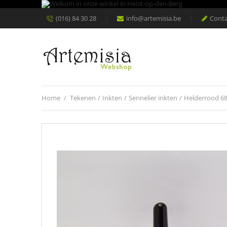
(016) 84 30 28
info@artemisia.be
Conta
Home
/
Tekenen
/
Inkten
/
Sennelier inkten
/
Helderrood 681