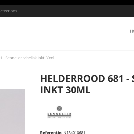
cteer ons
H
 - Sennelier schellak inkt 30ml
HELDERROOD 681 -
INKT 30ML
Referentie:
N134010681