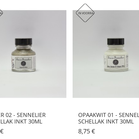
el om de lichtechtheid te verhogen
.
 Vanwege zijn uitzonderlijke
dichtheid en lichtstabiliteit, is deze oostindische
RAAD
IN VOORRAAD
ER 02 - SENNELIER
OPAAKWIT 01 - SENNEL
LLAK INKT 30ML
SCHELLAK INKT 30ML
 €
8,75 €