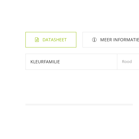
DATASHEET
MEER INFORMATI
KLEURFAMILIE
Rood
Sennelier inkten
Sennelier-inkten
zijn verkrijgbaar in een selectie van 30
hoo
DOWNLOADEN (427.88K)
Dit zijn extreem rijke inkten,
vervaardigd met schellakgom 
Ze kunnen worden aangebracht
met een penseel of pen en
hoogglanzende film, afhankelijk van de gebruikte dikte.
Ze
drogen snel en vertonen een hoge mate van
waterbeste
Deze inkten
zijn zeer gewild voor kalligrafie, ganzenveert