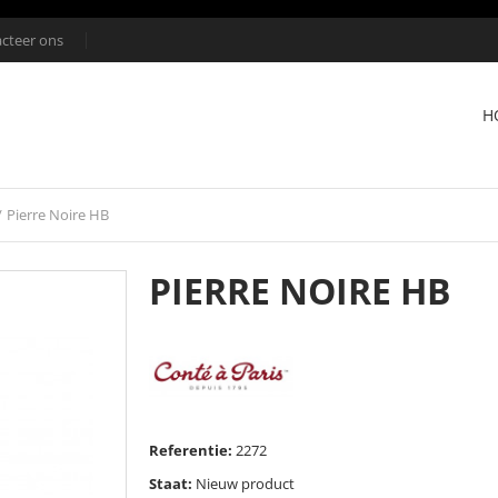
cteer ons
H
/
Pierre Noire HB
PIERRE NOIRE HB
Referentie:
2272
Staat:
Nieuw product