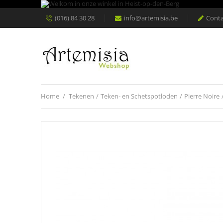
(016) 84 30 28
info@artemisia.be
Conta
Home
/
Tekenen
/
Teken- en Schetspotloden
/
Pierre Noire