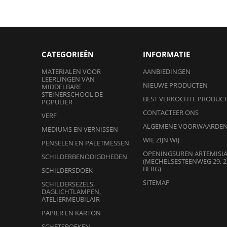
CATEGORIEËN
INFORMATIE
MATERIALEN VOOR
AANBIEDINGEN
LEERLINGEN VAN
NIEUWE PRODUCTEN
MIDDELBARE
STEINERSCHOOL DE
BEST VERKOCHTE PRODUC
POPULIER
CONTACTEER ONS
VERF
ALGEMENE VOORWAARDE
MEDIUMS EN VERNISSEN
WIE ZIJN WIJ
PENSELEN EN PALETMESSEN
OPENINGSUREN ARTEMISI
SCHILDERBENODIGDHEDEN
(MECHELSESTEENWEG 29, 2
BERG)
SCHILDERSDOEK
SITEMAP
SCHILDERSEZELS,
DAGLICHTLAMPEN,
ATELIERMEUBILAIR
PAPIER EN KARTON
SCHETSBOEKEN