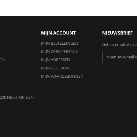
MIJN ACCOUNT
NIEUWSBRIEF
MIJN BESTELLINGEN
Get an email of ev
MIJN CREDITNOTA'S
TEN
MIJN ADRESSEN
MIJN GEGEVENS
N
MIJN WAARDEBONNEN
A
220 HEIST-OP-DEN-