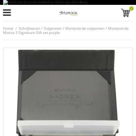
0
Home
/
Schrijfwaren
/
Vulpennen
/
Monteverde vulpennen
/
Monteverde
Monza 3 Signature Gift set purple