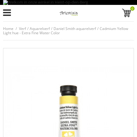
0
Home
/
Verf
/
Aquarelverf
/
Daniel Smith aquarelverf
/
Cadmium Yellow
Light hue - Extra Fine Water Color