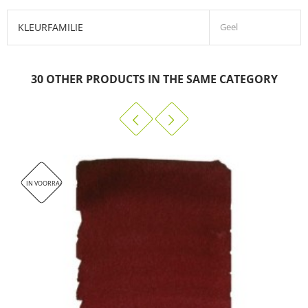
KLEURFAMILIE
Geel
Daniel Smith 5ml kleurkaart
Cadmium Yellow Light hue is een zuiver citroengeel.
30 OTHER PRODUCTS IN THE SAME CATEGORY
DOWNLOADEN (217.99K)
Creëer vurige sinaasappels door deze kleur te mengen met
Opera Pink of maak opmerkelijke granulerende groenen in
mengsels met Cobalt Teal Blue.
Dit veilige alternatief voor het giftige cadmium pigment biedt alle
dichtheid en rijkdom van de klassieke cadmiumkleuren. Qua
kleur vrijwel identiek aan het originele pigment, maar zuiverder
IN VOORRAAD
in mengsels en sterker van tint - met een beetje kom je een heel
eind.
De verwerkingseigenschappen – kleurkracht, semi-transparantie
en uitstekende lichtechtheid – zijn ook bijna identiek aan die van
de cadmiumkleuren die vroeger in het assortiment zaten.