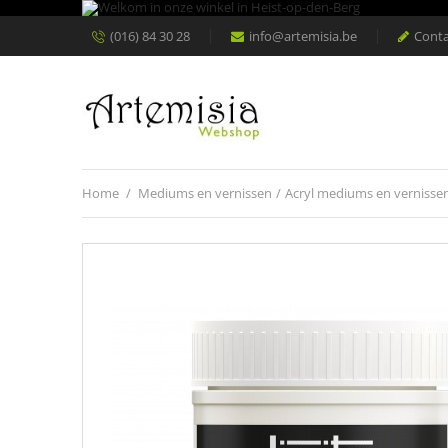
(016) 84 30 28
info@artemisia.be
Conta
Home
/
Mediums en vernissen
/
Acryl mediums en vernisse