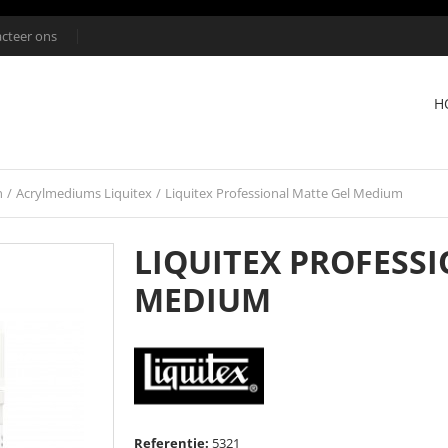
cteer ons
H
n
/
Acrylmediums Liquitex
/
Liquitex Professional Matte Gel Medium
LIQUITEX PROFESS
MEDIUM
Referentie:
5321