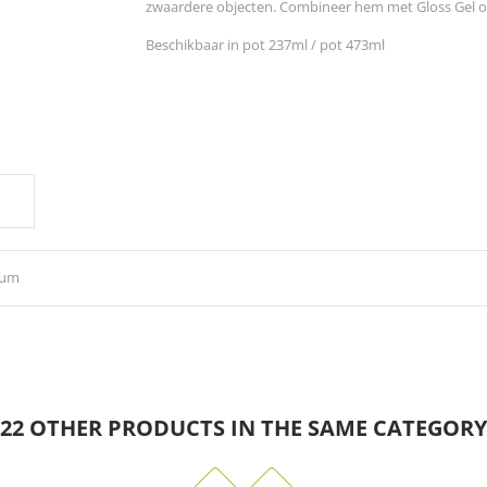
zwaardere objecten. Combineer hem met Gloss Gel om
Beschikbaar in pot 237ml / pot 473ml
E
ium
22 OTHER PRODUCTS IN THE SAME CATEGORY