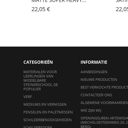
22,05 €
22,0
CATEGORIEËN
INFORMATIE
MATERIALEN VOOR
AANBIEDINGEN
LEERLINGEN VAN
NIEUWE PRODUCTEN
MIDDELBARE
STEINERSCHOOL DE
BEST VERKOCHTE PRODUC
POPULIER
CONTACTEER ONS
VERF
ALGEMENE VOORWAARDE
MEDIUMS EN VERNISSEN
WIE ZIJN WIJ
PENSELEN EN PALETMESSEN
OPENINGSUREN ARTEMISI
SCHILDERBENODIGDHEDEN
(MECHELSESTEENWEG 29, 2
BERG)
SCHILDERSDOEK