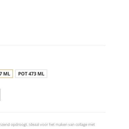
7 ML
POT 473 ML
anzend opdroogt. Ideaal voor het maken van collage met