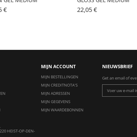
5 €
22,05 €
MIJN ACCOUNT
NIEUWSBRIEF
MIJN BESTELLINGEN
Get an email of ev
MIJN CREDITNOTA'S
TEN
MIJN ADRESSEN
MIJN GEGEVENS
N
MIJN WAARDEBONNEN
A
220 HEIST-OP-DEN-