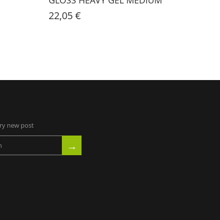
22,05 €
22,05
ery new post
→