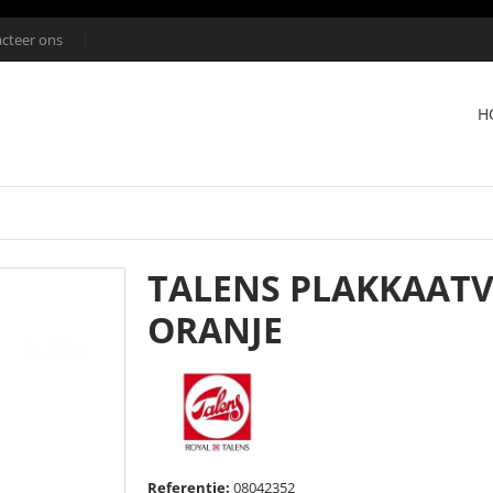
cteer ons
H
TALENS PLAKKAATVE
ORANJE
Referentie:
08042352