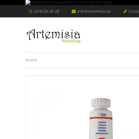
(016) 84 30 28
info@artemisia.be
Conta
Home