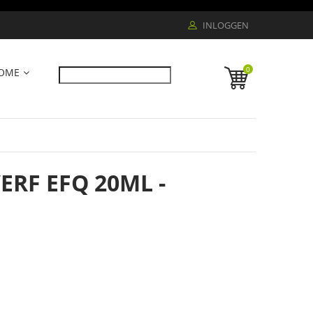
INLOGGEN
0
OME
RF EFQ 20ML -