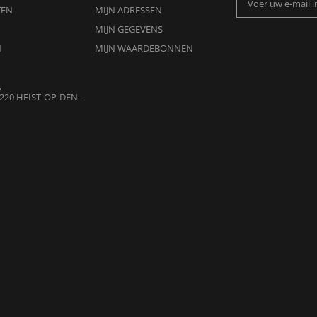
TEN
MIJN ADRESSEN
MIJN GEGEVENS
N
MIJN WAARDEBONNEN
A
220 HEIST-OP-DEN-
OR WHEEL
URENMENGCIRKEL
5 €