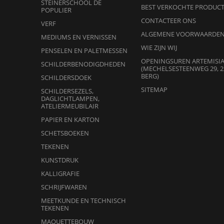
STEINERSCHOOL DE
BEST VERKOCHTE PRODUC
POPULIER
CONTACTEER ONS
VERF
ALGEMENE VOORWAARDE
MEDIUMS EN VERNISSEN
WIE ZIJN WIJ
PENSELEN EN PALETMESSEN
OPENINGSUREN ARTEMISI
SCHILDERBENODIGDHEDEN
(MECHELSESTEENWEG 29, 2
BERG)
SCHILDERSDOEK
SITEMAP
SCHILDERSEZELS,
DAGLICHTLAMPEN,
ATELIERMEUBILAIR
PAPIER EN KARTON
PLASTIC MENGSCHAALTJES
COL
PER 3
KLE
SCHETSBOEKEN
TEKENEN
0,99 €
11,8
KUNSTDRUK
KALLIGRAFIE
SCHRIJFWAREN
MEETKUNDE EN TECHNISCH
TEKENEN
MAQUETTEBOUW