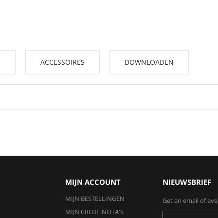
E
ACCESSOIRES
DOWNLOADEN
s, illustratoren en educatieve doeleinden.
at en dekkend op.
RAAD
MIJN ACCOUNT
NIEUWSBRIEF
MIJN BESTELLINGEN
Get an email of ev
MIJN CREDITNOTA'S