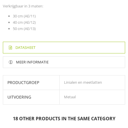
Verkrijgbaar in 3 maten:
30 cm (AE/11)
40 cm (AE/12)
50 cm (AE/13)
DATASHEET
MEER INFORMATIE
PRODUCTGROEP
Linialen en meetlatten
UITVOERING
Metaal
Uitvoering: aluminium
Met millimeter aanduiding, inktrand en antislip rand
18 OTHER PRODUCTS IN THE SAME CATEGORY