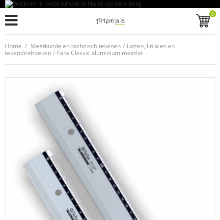
0
Home
/
Meetkunde en technisch tekenen
/
Latten, linialen en
tekendriehoeken
/
Fara Classic aluminium meetlat