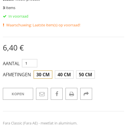
3
Items
In voorraad
Waarschuwing: Laatste item(s) op voorraad!
6,40 €
AANTAL
AFMETINGEN
30 CM
40 CM
50 CM
KOPEN
Fara Classic (Fara AE) - meetlat in aluminium.