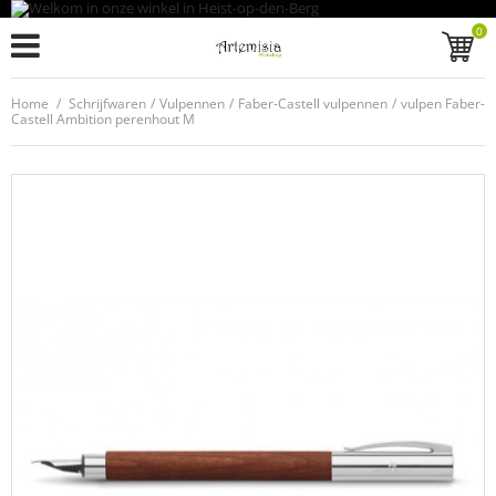
0
Home
/
Schrijfwaren
/
Vulpennen
/
Faber-Castell vulpennen
/
vulpen Faber-
Castell Ambition perenhout M