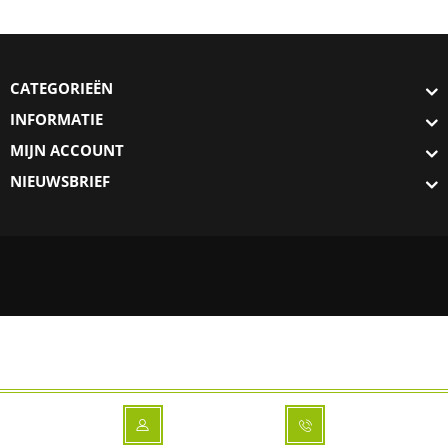
CATEGORIEËN
INFORMATIE
MIJN ACCOUNT
NIEUWSBRIEF
Deze website wordt beveiligd door Comodo SSL-certificaten. Ga met je
muis-cursor over onderstaand logo om de beveiligingsgegevens te