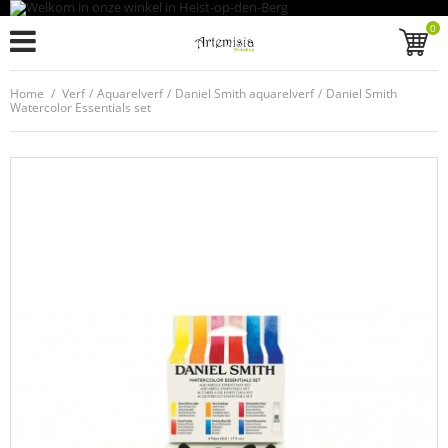
0
Home
/
Verf
/
Aquarelverf
/
Daniel Smith aquarelverf
/
Daniel Smith
Watercolor Essentials set