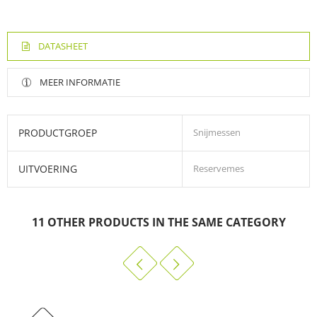
DATASHEET
MEER INFORMATIE
PRODUCTGROEP
Snijmessen
UITVOERING
Reservemes
vlijmscherp, schuin lemmet.
ideaal voor precisiesnijwerk in papier, kunststof, hout, textiel
11 OTHER PRODUCTS IN THE SAME CATEGORY
en film.
vervangmes voor Excel nr 2, 5 en 6