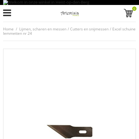
0
Home
/
Lijmen, scharen en messen
/
Cutters en snijmessen
/
Excel schuine
lemmetten nr 24