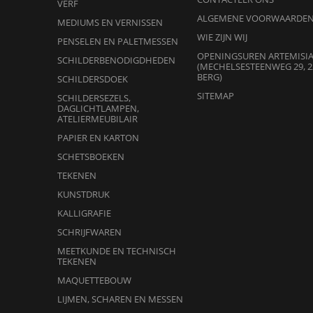
VERF
ALGEMENE VOORWAARDE
MEDIUMS EN VERNISSEN
WIE ZIJN WIJ
PENSELEN EN PALETMESSEN
OPENINGSUREN ARTEMISI
SCHILDERBENODIGDHEDEN
(MECHELSESTEENWEG 29, 2
BERG)
SCHILDERSDOEK
SITEMAP
SCHILDERSEZELS,
DAGLICHTLAMPEN,
ATELIERMEUBILAIR
PAPIER EN KARTON
SCHETSBOEKEN
TEKENEN
KUNSTDRUK
KALLIGRAFIE
SCHRIJFWAREN
MEETKUNDE EN TECHNISCH
TEKENEN
MAQUETTEBOUW
LIJMEN, SCHAREN EN MESSEN