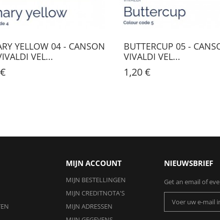
RY YELLOW 04 - CANSON
BUTTERCUP 05 - CANSO
VIVALDI VEL...
VIVALDI VEL...
 €
1,20 €
MIJN ACCOUNT
NIEUWSBRIEF
MIJN BESTELLINGEN
Get an email of ev
MIJN CREDITNOTA'S
TEN
MIJN ADRESSEN
MIJN GEGEVENS