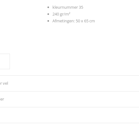
kleurnummer 35
240 gr/m²
Afmetingen: 50 x 65 cm
E
r vel
ier
rdig, glad oppervlak aan beide zijden en een prachtig pulpgeverfd kleurenp