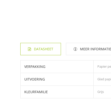
DATASHEET
MEER INFORMATI
VERPAKKING
Papier pe
UITVOERING
Glad pap
KLEURFAMILIE
Grijs
Canson® Iris® Vivaldi® gekleurd papier heeft een hoogwaa