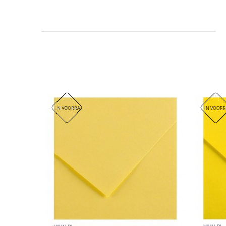
Zuurvrij voor een beter kleurbehoud na verloop van tijd
Stevig en zeer resistent, ideaal om te knippen, plakken
Geschikt voor tekenen met potlood, inkt of viltstift.
Het Canson® Iris® Vivaldi® gekleurd papier wordt geprodu
IN VOORRAAD. DIT ARTIKEL WORDT HELAAS NIET VERZONDEN, ENKEL AFHALE
IN VOORR