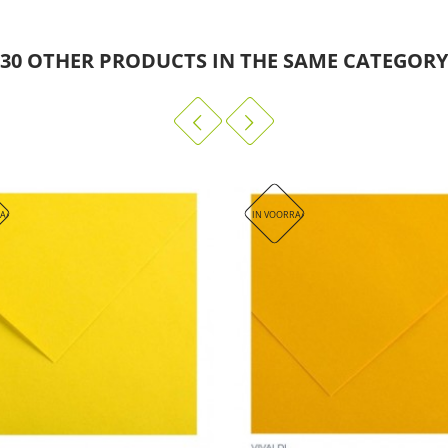
.
 en vouwen.
30 OTHER PRODUCTS IN THE SAME CATEGORY
ceerd in Frankrijk.
N IN ONZE WINKEL!
AAD. DIT ARTIKEL WORDT HELAAS NIET VERZONDEN, ENKEL AFHALEN IN ONZE WINKEL!
IN VOORRAAD. DIT ARTIKEL WORDT HELAAS 