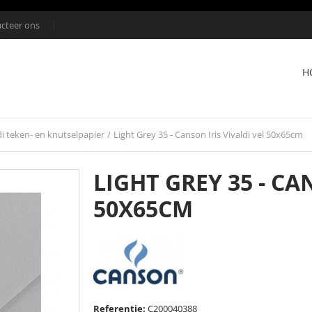
cteer ons
H
di teken- en knutselpapier
/
Light Grey 35 - Canson Iris Vivaldi vel 50x65cm
LIGHT GREY 35 - CA
50X65CM
Referentie:
C200040388