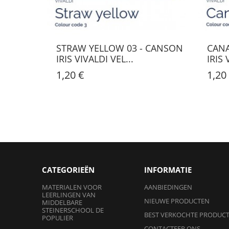
STRAW YELLOW 03 - CANSON
CANA
IRIS VIVALDI VEL...
IRIS 
1,20 €
1,20
CATEGORIEËN
INFORMATIE
MATERIALEN VOOR
AANBIEDINGEN
LEERLINGEN VAN
NIEUWE PRODUCTEN
MIDDELBARE
STEINERSCHOOL DE
BEST VERKOCHTE PRODUC
POPULIER
CONTACTEER ONS