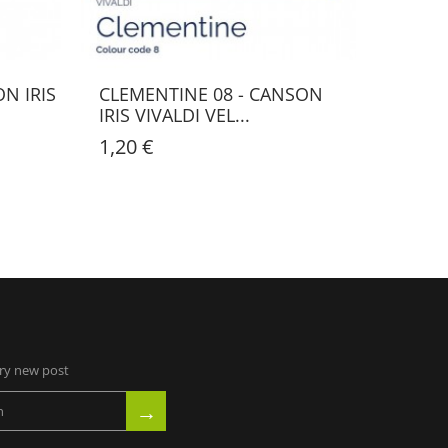
N IRIS
CLEMENTINE 08 - CANSON
ORANG
IRIS VIVALDI VEL...
VIVAL
1,20 €
1,20 €
ery new post
→