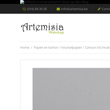
(016) 84 30 28
info@artemisia.be
Conta
Home
/
Papier en karton
/
Knutselpapier
/
Canson Iris Vival