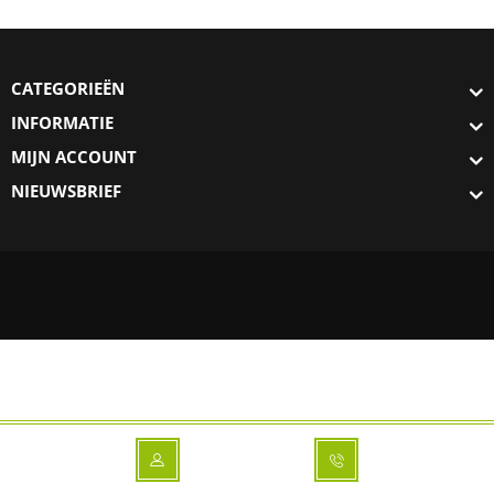
CATEGORIEËN
INFORMATIE
MIJN ACCOUNT
NIEUWSBRIEF
Deze website wordt beveiligd door Comodo SSL-certificaten. Ga met je
muis-cursor over onderstaand logo om de beveiligingsgegevens te
bekijken.
Klik hier voor meer informatie over Comodo Positive SSL EV.